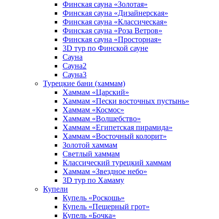
Финская сауна «Золотая»
Финская сауна «Дизайнерская»
Финская сауна «Классическая»
Финская сауна «Роза Ветров»
Финская сауна «Просторная»
3D тур по Финской сауне
Сауна
Сауна2
Сауна3
Турецкие бани (хаммам)
Хаммам «Царский»
Хаммам «Пески восточных пустынь»
Хаммам «Космос»
Хаммам «Волшебство»
Хаммам «Египетская пирамида»
Хаммам «Восточный колорит»
Золотой хаммам
Светлый хаммам
Классический турецкий хаммам
Хаммам «Звездное небо»
3D тур по Хамаму
Купели
Купель «Роскошь»
Купель «Пещерный грот»
Купель «Бочка»