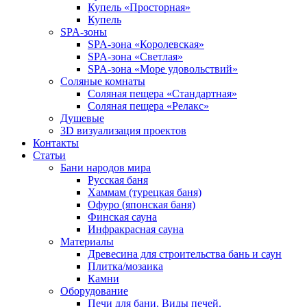
Купель «Просторная»
Купель
SPA-зоны
SPA-зона «Королевская»
SPA-зона «Светлая»
SPA-зона «Море удовольствий»
Соляные комнаты
Соляная пещера «Стандартная»
Соляная пещера «Релакс»
Душевые
3D визуализация проектов
Контакты
Статьи
Бани народов мира
Русская баня
Хаммам (турецкая баня)
Офуро (японская баня)
Финская сауна
Инфракрасная сауна
Материалы
Древесина для строительства бань и саун
Плитка/мозаика
Камни
Оборудование
Печи для бани. Виды печей.