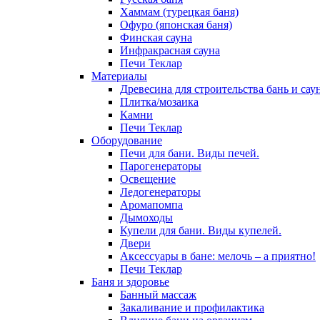
Хаммам (турецкая баня)
Офуро (японская баня)
Финская сауна
Инфракрасная сауна
Печи Теклар
Материалы
Древесина для строительства бань и сау
Плитка/мозаика
Камни
Печи Теклар
Оборудование
Печи для бани. Виды печей.
Парогенераторы
Освещение
Ледогенераторы
Аромапомпа
Дымоходы
Купели для бани. Виды купелей.
Двери
Аксессуары в бане: мелочь – а приятно!
Печи Теклар
Баня и здоровье
Банный массаж
Закаливание и профилактика