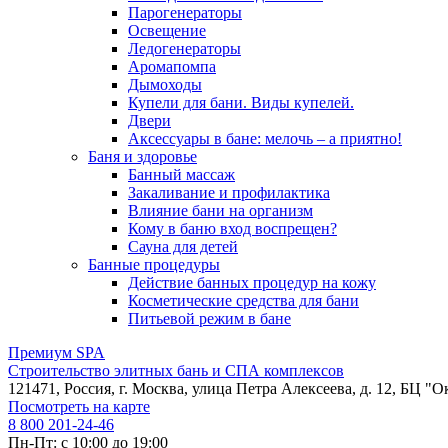
Парогенераторы
Освещение
Ледогенераторы
Аромапомпа
Дымоходы
Купели для бани. Виды купелей.
Двери
Аксессуары в бане: мелочь – а приятно!
Баня и здоровье
Банный массаж
Закаливание и профилактика
Влияние бани на организм
Кому в баню вход воспрещен?
Сауна для детей
Банные процедуры
Действие банных процедур на кожу
Косметические средства для бани
Питьевой режим в бане
Премиум SPA
Строительство элитных бань и СПА комплексов
121471, Россия, г. Москва, улица Петра Алексеева, д. 12, БЦ "О
Посмотреть на карте
8 800 201-24-46
Пн-Пт: с 10:00 до 19:00