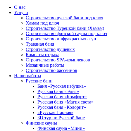
О нас
Услуги
Строительство русской бани под ключ
Хамам под ключ
Строительство Турецкой бани (Хамам)
Строительство финской сауны под ключ
Строительство инфракрасных саун
Травяная баня
Строительство душевых
Комнаты отдыха
Строительство SPA-комплексов
Мозаичные работы
Строительство бассейнов
Наши работы
Русские бани
Баня «Русская избушка»
Русская баня «Элит»
Русская баня «Комфорт»
Русская баня «Магия света»
Русская баня «Колорит»
«Русская Парная»
3D тур по Русской бане
Финские сауны
Финская сауна «Мини»