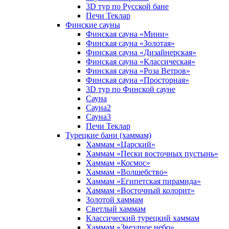
3D тур по Русской бане
Печи Теклар
Финские сауны
Финская сауна «Мини»
Финская сауна «Золотая»
Финская сауна «Дизайнерская»
Финская сауна «Классическая»
Финская сауна «Роза Ветров»
Финская сауна «Просторная»
3D тур по Финской сауне
Сауна
Сауна2
Сауна3
Печи Теклар
Турецкие бани (хаммам)
Хаммам «Царский»
Хаммам «Пески восточных пустынь»
Хаммам «Космос»
Хаммам «Волшебство»
Хаммам «Египетская пирамида»
Хаммам «Восточный колорит»
Золотой хаммам
Светлый хаммам
Классический турецкий хаммам
Хаммам «Звездное небо»