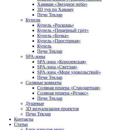
Хаммам «Звездное небо»
3D тур по Хамаму
Печи Теклар
Купели
Купель «Роскошь»
Купель «Пещерный грот»
Купель «Бочка»
Купель «Просторная»
Купель
Печи Теклар
SPA-зоны
SPA-зона «Королевская»
SPA-зона «Светлая»
SPA-зона «Море удовольствий»
Печи Теклар
Соляные комнаты
Соляная пещера «Стандартная»
Соляная пещера «Релакс»
Печи Теклар
Душевые
3D визуализация проектов
Печи Теклар
Контакты
Статьи
Бани народов мира