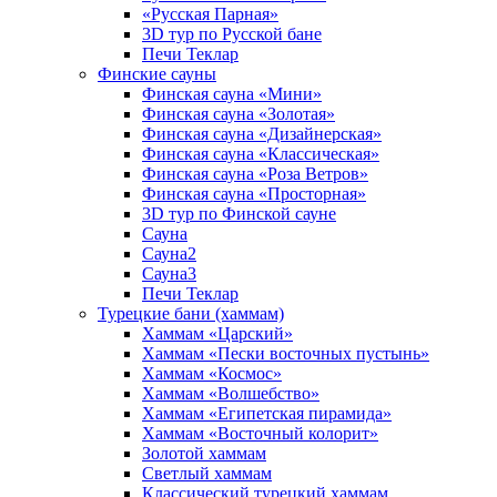
«Русская Парная»
3D тур по Русской бане
Печи Теклар
Финские сауны
Финская сауна «Мини»
Финская сауна «Золотая»
Финская сауна «Дизайнерская»
Финская сауна «Классическая»
Финская сауна «Роза Ветров»
Финская сауна «Просторная»
3D тур по Финской сауне
Сауна
Сауна2
Сауна3
Печи Теклар
Турецкие бани (хаммам)
Хаммам «Царский»
Хаммам «Пески восточных пустынь»
Хаммам «Космос»
Хаммам «Волшебство»
Хаммам «Египетская пирамида»
Хаммам «Восточный колорит»
Золотой хаммам
Светлый хаммам
Классический турецкий хаммам