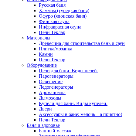
Русская баня
Хаммам (турецкая баня)
Офуро (японская баня)
Финская сауна
Инфракрасная сауна
Печи Теклар
Материалы
Древесина для строительства бань и саун
Плитка/мозаика
Камни
Печи Теклар
Оборудование
Печи для бани. Виды печей.
Парогенераторы
Освещение
Ледогенераторы
Аромапомпа
Дымоходы
Купели для бани. Виды купелей.
Двери
Аксессуары в бане: мелочь – а приятно!
Печи Теклар
Баня и здоровье
Банный массаж