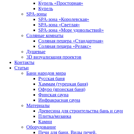
Купель «Просторная»
Купель
SPA-зоны
SPA-зона «Королевская»
SPA-зона «Светлая»
SPA-зона «Море удовольствий»
Соляные комнаты
Соляная пещера «Стандартная»
Соляная пещера «Релакс»
Душевые
3D визуализация проектов
Контакты
Статьи
Бани народов мира
Русская баня
Хаммам (турецкая баня)
Офуро (японская баня)
Финская сауна
Инфракрасная сауна
Материалы
Древесина для строительства бань и саун
Плитка/мозаика
Камни
Оборудование
Печи для бани. Виды печей.