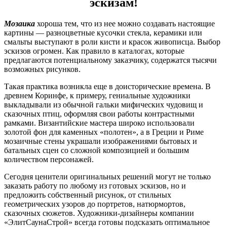
эскизам!
Мозаика
хороша тем, что из нее можно создавать настоящие
картины — разноцветные кусочки стекла, керамики или
смальты выступают в роли кисти и красок живописца. Выбор
эскизов огромен. Как правило в каталогах, которые
предлагаются потенциальному заказчику, содержатся тысячи
возможных рисунков.
Такая практика возникла еще в доисторические времена. В
древнем Коринфе, к примеру, гениальные художники
выкладывали из обычной гальки мифических чудовищ и
сказочных птиц, оформляя свои работы контрастными
рамками. Византийские мастера широко использовали
золотой фон для каменных «полотен», а в Греции и Риме
мозаичные стены украшали изображениями бытовых и
батальных сцен со сложной композицией и большим
количеством персонажей.
Сегодня ценители оригинальных решений могут не только
заказать работу по любому из готовых эскизов, но и
предложить собственный рисунок, от стильных
геометрических узоров до портретов, натюрмортов,
сказочных сюжетов. Художники-дизайнеры компании
«ЭлитСаунаСтрой» всегда готовы подсказать оптимальное