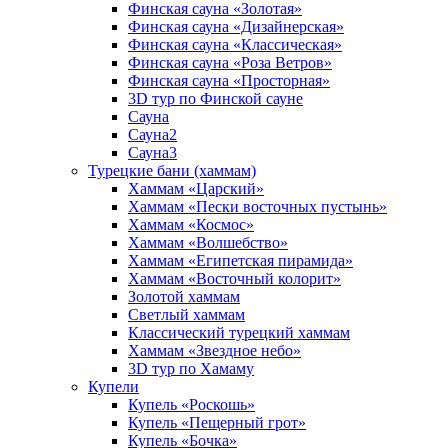
Финская сауна «Золотая»
Финская сауна «Дизайнерская»
Финская сауна «Классическая»
Финская сауна «Роза Ветров»
Финская сауна «Просторная»
3D тур по Финской сауне
Сауна
Сауна2
Сауна3
Турецкие бани (хаммам)
Хаммам «Царский»
Хаммам «Пески восточных пустынь»
Хаммам «Космос»
Хаммам «Волшебство»
Хаммам «Египетская пирамида»
Хаммам «Восточный колорит»
Золотой хаммам
Светлый хаммам
Классический турецкий хаммам
Хаммам «Звездное небо»
3D тур по Хамаму
Купели
Купель «Роскошь»
Купель «Пещерный грот»
Купель «Бочка»